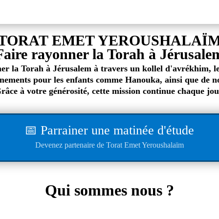
TORAT EMET YEROUSHALAÏ
Faire rayonner la Torah à Jérusale
 la Torah à Jérusalem à travers un kollel d'avrékhim, le 
ements pour les enfants comme Hanouka, ainsi que de nomb
râce à votre générosité, cette mission continue chaque jou
📅 Parrainer une matinée d'étude
Devenez partenaire de Torat Emet Yeroushalaïm
Qui sommes nous ?